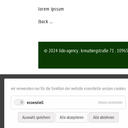
lorem ipssum
|back ...
© 2024 lido-agency . kreuzbergstraße 71 . 10965
wir verwenden nur für die funktion der website essentielle session cookies
essenziell
Details einblenden
Auswahl speichern
Alle akzeptieren
Alle ablehnen