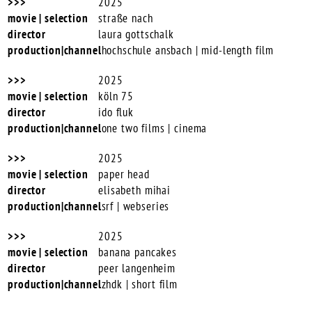
2025
straße nach
laura gottschalk
hochschule ansbach | mid-length film
2025
köln 75
ido fluk
one two films | cinema
2025
paper head
elisabeth mihai
srf | webseries
2025
banana pancakes
peer langenheim
zhdk | short film