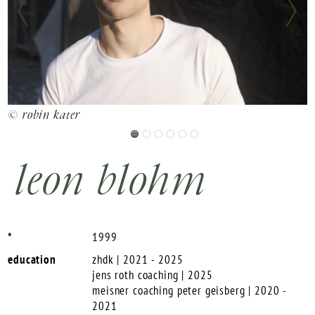
© robin kater
©
leon blohm
*
1999
education
zhdk | 2021 - 2025
jens roth coaching | 2025
meisner coaching peter geisberg | 2020 -
2021