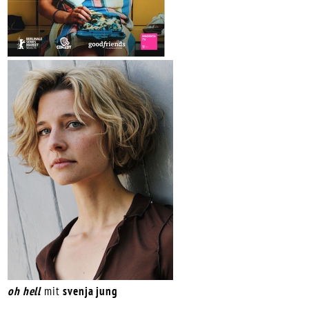
oh hell
mit
svenja jung