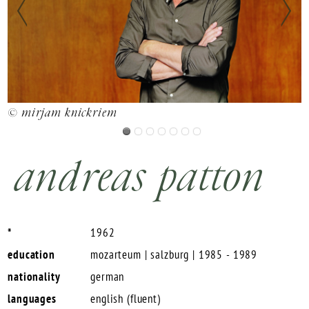
© mirjam knickriem
©
andreas patton
*
1962
education
mozarteum | salzburg | 1985 - 1989
nationality
german
languages
english (fluent)