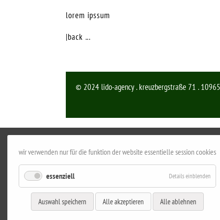
lorem ipssum
|back ...
© 2024 lido-agency . kreuzbergstraße 71 . 10965
wir verwenden nur für die funktion der website essentielle session cookies
essenziell
Details einblenden
Auswahl speichern
Alle akzeptieren
Alle ablehnen