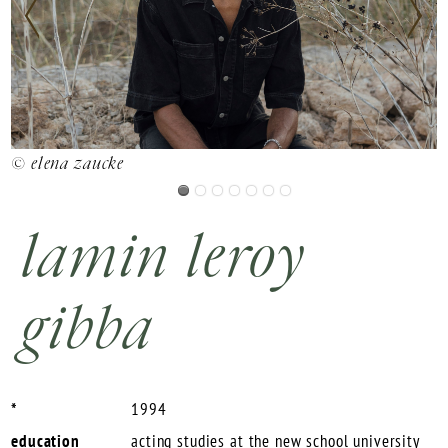
© elena zaucke
©
lamin leroy
gibba
*
1994
education
acting studies at the new school university