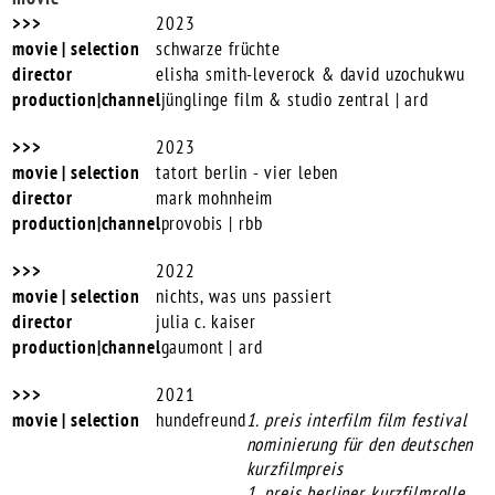
2023
schwarze früchte
elisha smith-leverock & david uzochukwu
jünglinge film & studio zentral | ard
2023
tatort berlin - vier leben
mark mohnheim
provobis | rbb
2022
nichts, was uns passiert
julia c. kaiser
gaumont | ard
2021
hundefreund
1. preis interfilm film festival
nominierung für den deutschen
kurzfilmpreis
1. preis berliner kurzfilmrolle