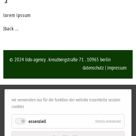
lorem ipssum
|back ...
© 2024 lido-agency . kreuzbergstraße 71 . 10965 berlin
datenschutz
|
impressum
wir verwenden nur für die funktion der website essentielle session
cookies
essenziell
Details einblenden