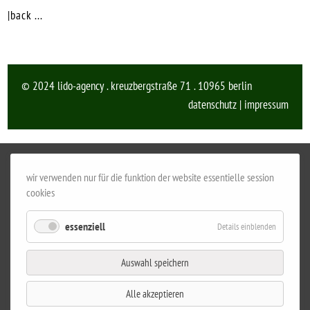
|back ...
© 2024 lido-agency . kreuzbergstraße 71 . 10965 berlin
datenschutz
|
impressum
wir verwenden nur für die funktion der website essentielle session
cookies
essenziell
Details einblenden
Auswahl speichern
Alle akzeptieren